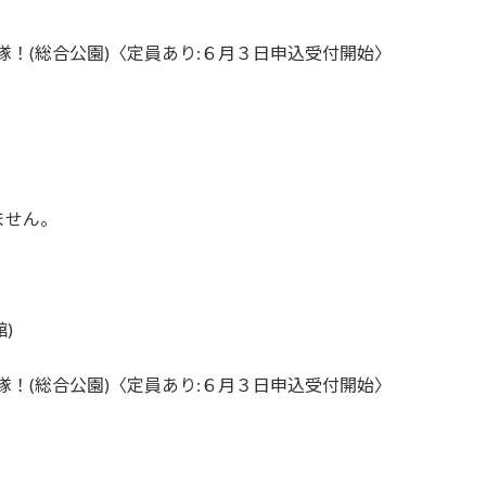
検隊！(総合公園)〈定員あり:６月３日申込受付開始〉
ません。
)
検隊！(総合公園)〈定員あり:６月３日申込受付開始〉