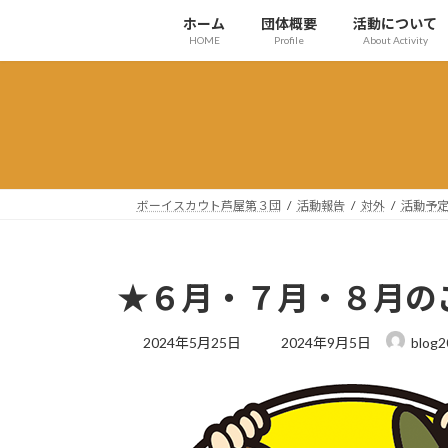
コ
ナ
ホーム
団体概要
活動について
ン
ビ
HOME
Profile
About Activity
テ
ゲ
ン
ー
ツ
シ
へ
ョ
ス
ン
キ
に
ッ
移
ボーイスカウト芦屋第３団
活動報告
対外
活動予
プ
動
★６月・７月・８月の
最
2024年5月25日
2024年9月5日
blog2
終
更
新
日
時