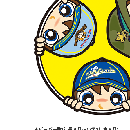
:
★ビーバー隊(年長９月〜小学2年生８月)