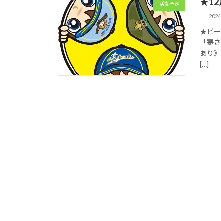
★1
活動予定
202
★ビー
「寒さ
あり》 
[…]