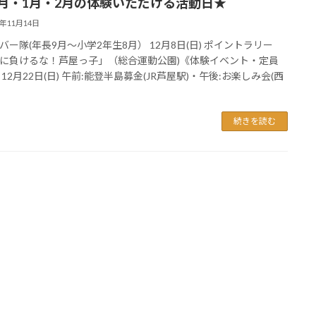
2月・1月・2月の体験いただける活動日★
4年11月14日
バー隊(年長9月〜小学2年生8月） 12月8日(日) ポイントラリー
に負けるな！芦屋っ子」（総合運動公園)《体験イベント・定員
12月22日(日) 午前:能登半島募金(JR芦屋駅)・午後:お楽しみ会(西
続きを読む