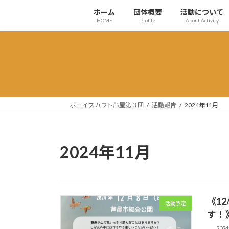
コ
ナ
ホーム
団体概要
活動について
ン
ビ
HOME
Profile
About Activity
テ
ゲ
ン
ー
ツ
シ
へ
ョ
ス
ン
キ
に
ッ
移
ボーイスカウト芦屋第３団
活動報告
2024年11月
プ
動
2024年11月
《1
活動予定
す！
202