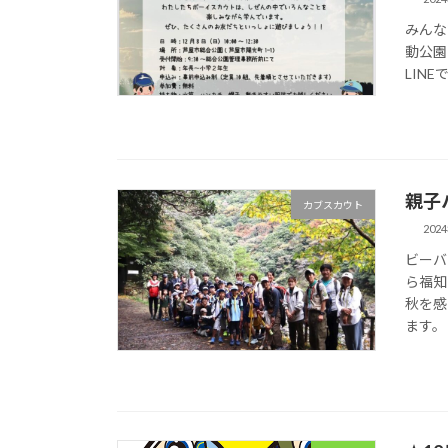
みんな
動公園
LIN
親子ハ
カブスカウト
202
ビーバ
ら福知
秋を感
ます。 