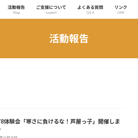
活動報告
ご支援について
よくある質問
リンク
Blog
support
Q & A
LINK
活動報告
2/8体験会「寒さに負けるな！芦屋っ子」開催しま
》
4年11月21日