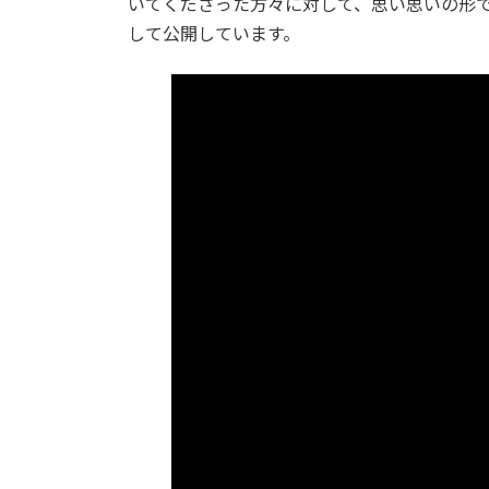
いてくださった方々に対して、思い思いの形
:
して公開しています。