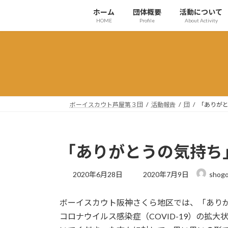
コ
ナ
ホーム
団体概要
活動について
ン
ビ
HOME
Profile
About Activity
テ
ゲ
ン
ー
ツ
シ
へ
ョ
ス
ン
キ
に
ッ
移
ボーイスカウト芦屋第３団
活動報告
団
「ありが
プ
動
「ありがとうの気持ち
最
2020年6月28日
2020年7月9日
shogo
終
更
ボーイスカウト阪神さくら地区では、「あり
新
日
コロナウイルス感染症（COVID-19）の拡
時