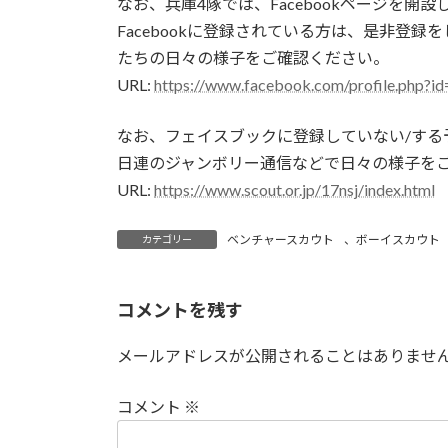
なお、兵庫4隊では、Facebookページを開
:
Facebookに登録されている方は、是非登録
たちの日々の様子をご確認ください。
URL:
https://www.facebook.com/profile.php?
なお、フェイスブックに登録していない/する
日連のジャンボリー通信などで日々の様子を
URL:
https://www.scout.or.jp/17nsj/index.html
ベンチャースカウト
、
ボーイスカウト
カテゴリー
コメントを残す
メールアドレスが公開されることはありませ
コメント
※