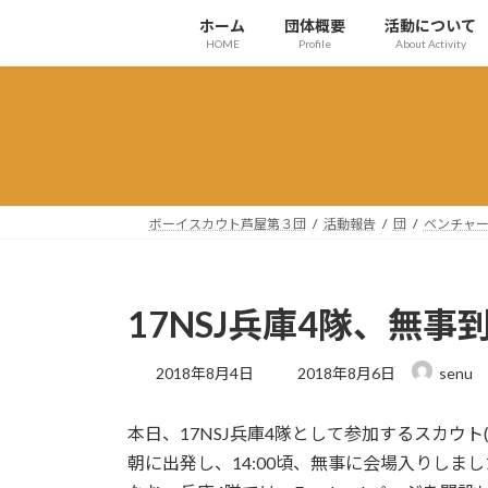
コ
ナ
ホーム
団体概要
活動について
ン
ビ
HOME
Profile
About Activity
テ
ゲ
ン
ー
ツ
シ
へ
ョ
ス
ン
キ
に
ッ
移
ボーイスカウト芦屋第３団
活動報告
団
ベンチャ
プ
動
17NSJ兵庫4隊、無事
最
2018年8月4日
2018年8月6日
senu
終
更
本日、17NSJ兵庫4隊として参加するスカウト(B
新
日
朝に出発し、14:00頃、無事に会場入りしま
時