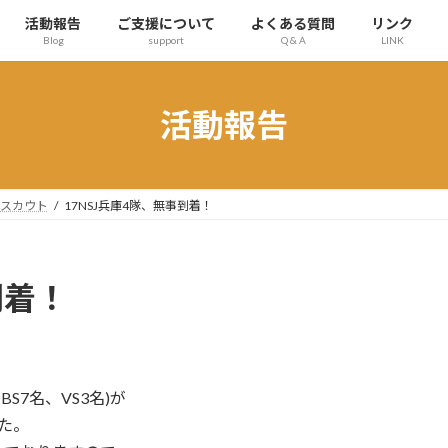
活動報告
ご支援について
よくある質問
リンク
Blog
support
Q & A
LINK
活動報告
ースカウト
17NSJ兵庫4隊、無事到着！
到着！
S7名、VS3名)が
した。